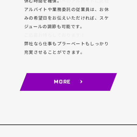
ですが、「稼ぎたい！」「歩合制が良
全国初のドライバーのアルバイトに挑戦
休む時間を確保。
ですが、「稼ぎたい！」「歩合制が良
全国初のドライバーのアルバイトに挑戦
い！」といった方には専用のお仕事をご
してみませんか？
アルバイトや業務委託の従業員は、お休
い！」といった方には専用のお仕事をご
してみませんか？
用意。
あなたの希望する雇用形態・働きたいス
みの希望日をお伝えいただければ、スケ
用意。
あなたの希望する雇用形態・働きたいス
通常は受け付けていない個人宅の配送業
タイルで働けるのも魅力。
ジュールの調節も可能です。
通常は受け付けていない個人宅の配送業
タイルで働けるのも魅力。
務をお任せします。
ご応募お待ちしております！
務をお任せします。
ご応募お待ちしております！
弊社なら仕事もプラーベートもしっかり
充実させることができます。
MORE