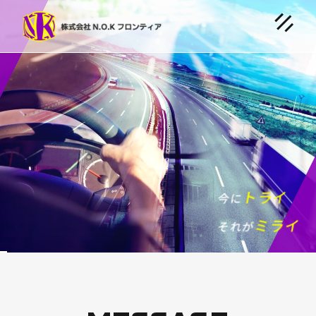
トライ
今に
ミライ
それが