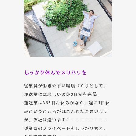
それぞれに合った働き方を
選べる雇用形態
しっかり休んでメリハリを
それぞれに合った働き方を
選べる雇用形態
弊社は基本的に歩合制ではないので、体
弊社には正社員だけでなくアルバイトで
従業員が働きやすい環境づくりとして、
弊社は基本的に歩合制ではないので、体
弊社には正社員だけでなくアルバイトで
力的につらくなってしまうなんてことは
の雇用もございます。
運送業には珍しい週休2日制を完備。
力的につらくなってしまうなんてことは
の雇用もございます。
ありません。
ドライバーのお仕事は通常、出来高制な
運送業は365日お休みがなく、週に1日休
ありません。
ドライバーのお仕事は通常、出来高制な
心身、仕事量から見ても安定して働ける
のに対し、弊社は働いた時間で稼げる制
みというところがほとんどだと思います
心身、仕事量から見ても安定して働ける
のに対し、弊社は働いた時間で稼げる制
ので、無理なくお仕事を続けられます。
度を設けているので、やる気次第で高収
が、弊社は違います！
ので、無理なくお仕事を続けられます。
度を設けているので、やる気次第で高収
入も目指せます。
従業員のプライベートもしっかり考え、
入も目指せます。